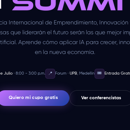
cia Internacional de Emprendimiento, Innovación 
as que liderarán el futuro serán las que mejor 
rtificial. Aprende cómo aplicar IA para crecer, inn
en la nueva economía.
🎟️
📍
e Julio
· 8:00 - 3:00 p.m.
Forum ·
UPB
, Medellín
Entrada Grat
Quiero mi cupo gratis
Ver conferencistas